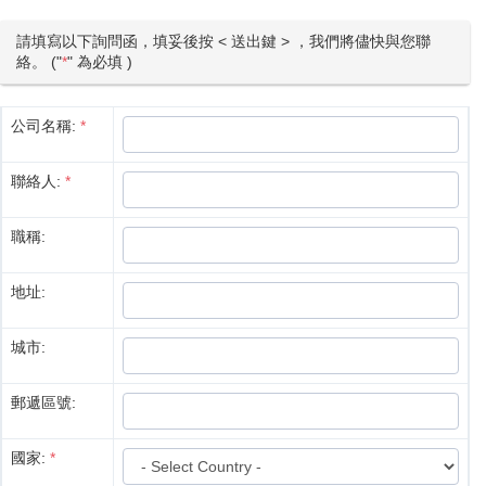
請填寫以下詢問函，填妥後按 < 送出鍵 > ，我們將儘快與您聯
絡。 ("
*
" 為必填 )
公司名稱:
*
聯絡人:
*
職稱:
地址:
城市:
郵遞區號:
國家:
*