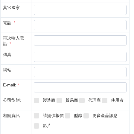
其它國家:
電話:
*
再次輸入電
話:
*
傳真:
網站:
E-mail:
*
公司型態:
製造商
貿易商
代理商
使用者
相關資訊:
請提供報價
型錄
更多產品訊息
影片